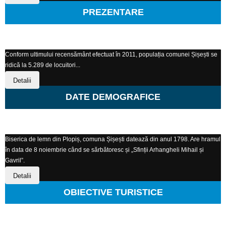
PREZENTARE
Conform ultimului recensământ efectuat în 2011, populația comunei Șișești se
ridică la 5.289 de locuitori...
Detalii
DATE DEMOGRAFICE
Biserica de lemn din Plopiș, comuna Șișești datează din anul 1798. Are hramul
în data de 8 noiembrie când se sărbătoresc și „Sfinții Arhangheli Mihail și
Gavril”.
Detalii
OBIECTIVE TURISTICE