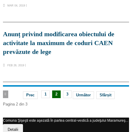
MAR 04, 2019
Anunț privind modificarea obiectului de
activitate la maximum de coduri CAEN
prevăzute de lege
FEB 26, 2019
1
2
3
Prec
Următor
Sfârșit
Pagina 2 din 3
Comuna Şişeşti este aşezată în partea central-vestică a judeţului Maramureş...
Detalii