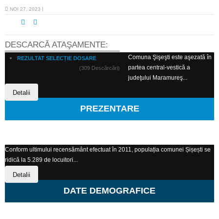
NOI 27, 2023
DESCARCĂ ATAŞAMENTE:
Comuna Şişeşti este aşezată în
REZULTAT SELECȚIE DOSARE
partea central-vestică a
(309 Descărcări)
judeţului Maramureş...
Detalii
PREZENTARE
Conform ultimului recensământ efectuat în 2011, populația comunei Șișești se
ridică la 5.289 de locuitori...
Detalii
DATE DEMOGRAFICE