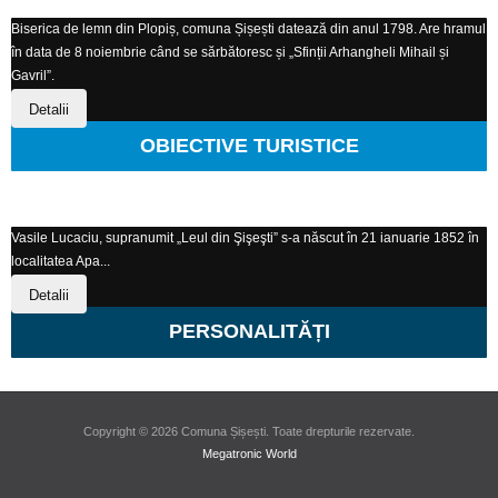
Biserica de lemn din Plopiș, comuna Șișești datează din anul 1798. Are hramul
în data de 8 noiembrie când se sărbătoresc și „Sfinții Arhangheli Mihail și
Gavril”.
Detalii
OBIECTIVE TURISTICE
Vasile Lucaciu, supranumit „Leul din Şişeşti” s-a născut în 21 ianuarie 1852 în
localitatea Apa...
Detalii
PERSONALITĂȚI
Copyright © 2026 Comuna Șișești. Toate drepturile rezervate.
Megatronic World