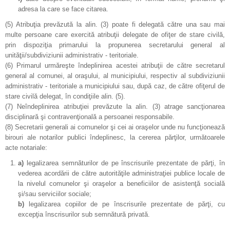
adresa la care se face citarea.
(5)
Atribuţia prevăzută la alin. (3) poate fi delegată către una sau mai
multe persoane care exercită atribuţii delegate de ofiţer de stare civilă,
prin dispoziţia primarului la propunerea secretarului general al
unităţii/subdiviziunii administrativ - teritoriale.
(6)
Primarul urmăreşte îndeplinirea acestei atribuţii de către secretarul
general al comunei, al oraşului, al municipiului, respectiv al subdiviziunii
administrativ - teritoriale a municipiului sau, după caz, de către ofiţerul de
stare civilă delegat, în condiţiile alin. (5).
(7)
Neîndeplinirea atribuţiei prevăzute la alin. (3) atrage sancţionarea
disciplinară şi contravenţională a persoanei responsabile.
(8)
Secretarii generali ai comunelor şi cei ai oraşelor unde nu funcţionează
birouri ale notarilor publici îndeplinesc, la cererea părţilor, următoarele
acte notariale:
a)
legalizarea semnăturilor de pe înscrisurile prezentate de părţi, în
vederea acordării de către autorităţile administraţiei publice locale de
la nivelul comunelor şi oraşelor a beneficiilor de asistenţă socială
şi/sau serviciilor sociale;
b)
legalizarea copiilor de pe înscrisurile prezentate de părţi, cu
excepţia înscrisurilor sub semnătură privată.