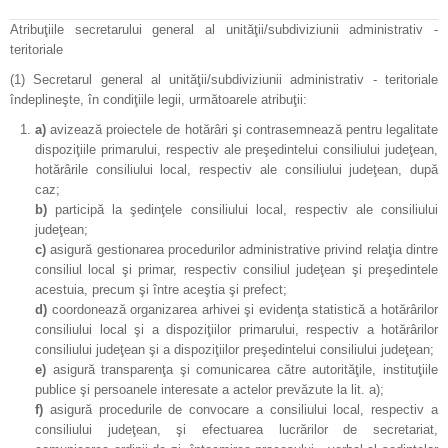
Atribuţiile secretarului general al unităţii/subdiviziunii administrativ -
teritoriale
(1)
Secretarul general al unităţii/subdiviziunii administrativ - teritoriale
îndeplineşte, în condiţiile legii, următoarele atribuţii:
a)
avizează proiectele de hotărâri şi contrasemnează pentru legalitate
dispoziţiile primarului, respectiv ale preşedintelui consiliului judeţean,
hotărârile consiliului local, respectiv ale consiliului judeţean, după
caz;
b)
participă la şedinţele consiliului local, respectiv ale consiliului
judeţean;
c)
asigură gestionarea procedurilor administrative privind relaţia dintre
consiliul local şi primar, respectiv consiliul judeţean şi preşedintele
acestuia, precum şi între aceştia şi prefect;
d)
coordonează organizarea arhivei şi evidenţa statistică a hotărârilor
consiliului local şi a dispoziţiilor primarului, respectiv a hotărârilor
consiliului judeţean şi a dispoziţiilor preşedintelui consiliului judeţean;
e)
asigură transparenţa şi comunicarea către autorităţile, instituţiile
publice şi persoanele interesate a actelor prevăzute la lit. a);
f)
asigură procedurile de convocare a consiliului local, respectiv a
consiliului judeţean, şi efectuarea lucrărilor de secretariat,