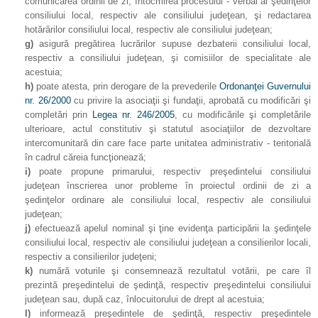
comunicarea ordinii de zi, întocmirea procesului - verbal al şedinţelor
consiliului local, respectiv ale consiliului judeţean, şi redactarea
hotărârilor consiliului local, respectiv ale consiliului judeţean;
g)
asigură pregătirea lucrărilor supuse dezbaterii consiliului local,
respectiv a consiliului judeţean, şi comisiilor de specialitate ale
acestuia;
h)
poate atesta, prin derogare de la prevederile
Ordonanţei Guvernului
nr. 26/2000
cu privire la asociaţii şi fundaţii, aprobată cu modificări şi
completări prin
Legea nr. 246/2005
, cu modificările şi completările
ulterioare, actul constitutiv şi statutul asociaţiilor de dezvoltare
intercomunitară din care face parte unitatea administrativ - teritorială
în cadrul căreia funcţionează;
i)
poate propune primarului, respectiv preşedintelui consiliului
judeţean înscrierea unor probleme în proiectul ordinii de zi a
şedinţelor ordinare ale consiliului local, respectiv ale consiliului
judeţean;
j)
efectuează apelul nominal şi ţine evidenţa participării la şedinţele
consiliului local, respectiv ale consiliului judeţean a consilierilor locali,
respectiv a consilierilor judeţeni;
k)
numără voturile şi consemnează rezultatul votării, pe care îl
prezintă preşedintelui de şedinţă, respectiv preşedintelui consiliului
judeţean sau, după caz, înlocuitorului de drept al acestuia;
l)
informează preşedintele de şedinţă, respectiv preşedintele