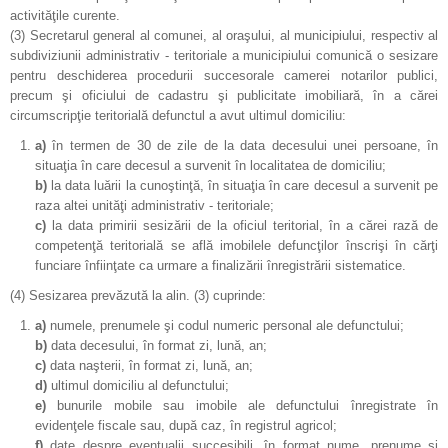
activităţile curente.
(3)
Secretarul general al comunei, al oraşului, al municipiului, respectiv al
subdiviziunii administrativ - teritoriale a municipiului comunică o sesizare
pentru deschiderea procedurii succesorale camerei notarilor publici,
precum şi oficiului de cadastru şi publicitate imobiliară, în a cărei
circumscripţie teritorială defunctul a avut ultimul domiciliu:
a)
în termen de 30 de zile de la data decesului unei persoane, în
situaţia în care decesul a survenit în localitatea de domiciliu;
b)
la data luării la cunoştinţă, în situaţia în care decesul a survenit pe
raza altei unităţi administrativ - teritoriale;
c)
la data primirii sesizării de la oficiul teritorial, în a cărei rază de
competenţă teritorială se află imobilele defuncţilor înscrişi în cărţi
funciare înfiinţate ca urmare a finalizării înregistrării sistematice.
(4)
Sesizarea prevăzută la alin. (3) cuprinde:
a)
numele, prenumele şi codul numeric personal ale defunctului;
b)
data decesului, în format zi, lună, an;
c)
data naşterii, în format zi, lună, an;
d)
ultimul domiciliu al defunctului;
e)
bunurile mobile sau imobile ale defunctului înregistrate în
evidenţele fiscale sau, după caz, în registrul agricol;
f)
date despre eventualii succesibili, în format nume, prenume şi