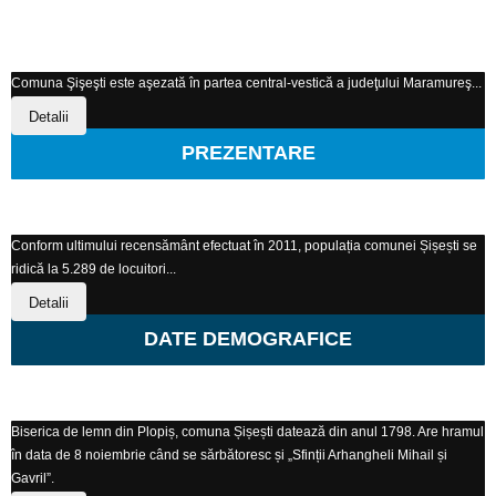
Comuna Şişeşti este aşezată în partea central-vestică a judeţului Maramureş...
Detalii
PREZENTARE
Conform ultimului recensământ efectuat în 2011, populația comunei Șișești se
ridică la 5.289 de locuitori...
Detalii
DATE DEMOGRAFICE
Biserica de lemn din Plopiș, comuna Șișești datează din anul 1798. Are hramul
în data de 8 noiembrie când se sărbătoresc și „Sfinții Arhangheli Mihail și
Gavril”.