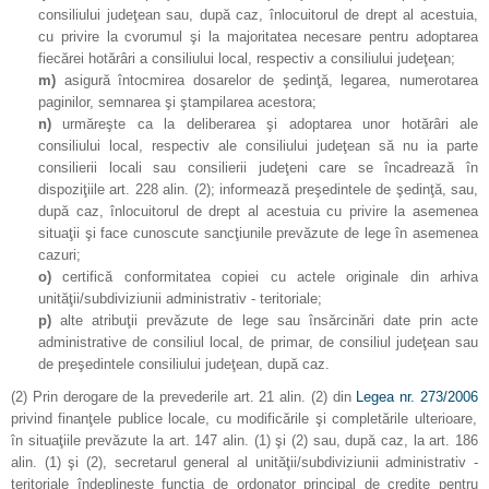
consiliului judeţean sau, după caz, înlocuitorul de drept al acestuia,
cu privire la cvorumul şi la majoritatea necesare pentru adoptarea
fiecărei hotărâri a consiliului local, respectiv a consiliului judeţean;
m)
asigură întocmirea dosarelor de şedinţă, legarea, numerotarea
paginilor, semnarea şi ştampilarea acestora;
n)
urmăreşte ca la deliberarea şi adoptarea unor hotărâri ale
consiliului local, respectiv ale consiliului judeţean să nu ia parte
consilierii locali sau consilierii judeţeni care se încadrează în
dispoziţiile art. 228 alin. (2); informează preşedintele de şedinţă, sau,
după caz, înlocuitorul de drept al acestuia cu privire la asemenea
situaţii şi face cunoscute sancţiunile prevăzute de lege în asemenea
cazuri;
o)
certifică conformitatea copiei cu actele originale din arhiva
unităţii/subdiviziunii administrativ - teritoriale;
p)
alte atribuţii prevăzute de lege sau însărcinări date prin acte
administrative de consiliul local, de primar, de consiliul judeţean sau
de preşedintele consiliului judeţean, după caz.
(2)
Prin derogare de la prevederile art. 21 alin. (2) din
Legea nr. 273/2006
privind finanţele publice locale, cu modificările şi completările ulterioare,
în situaţiile prevăzute la art. 147 alin. (1) şi (2) sau, după caz, la art. 186
alin. (1) şi (2), secretarul general al unităţii/subdiviziunii administrativ -
teritoriale îndeplineşte funcţia de ordonator principal de credite pentru