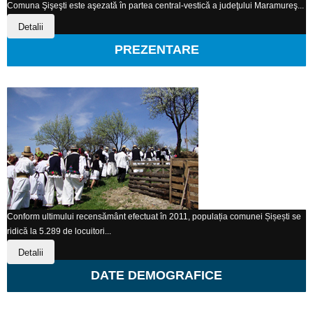
Comuna Şişeşti este aşezată în partea central-vestică a judeţului Maramureş...
Detalii
PREZENTARE
Conform ultimului recensământ efectuat în 2011, populația comunei Șișești se
ridică la 5.289 de locuitori...
Detalii
DATE DEMOGRAFICE