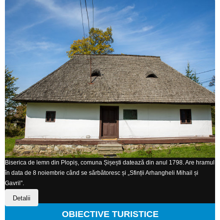
Biserica de lemn din Plopiș, comuna Șișești datează din anul 1798. Are hramul
în data de 8 noiembrie când se sărbătoresc și „Sfinții Arhangheli Mihail și
Gavril”.
Detalii
OBIECTIVE TURISTICE