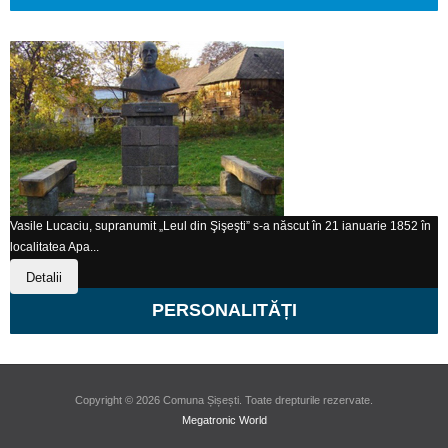
Vasile Lucaciu, supranumit „Leul din Şişeşti” s-a născut în 21 ianuarie 1852 în
localitatea Apa...
Detalii
PERSONALITĂȚI
Copyright © 2026 Comuna Șișești. Toate drepturile rezervate.
Megatronic World