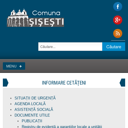
MENU
INFORMARE CETĂȚENI
SITUAȚII DE URGENȚĂ
AGENDA LOCALĂ
ASISTENȚĂ SOCIALĂ
DOCUMENTE UTILE
PUBLICAȚII
Registru de evidență a garanțiilor locale a unității