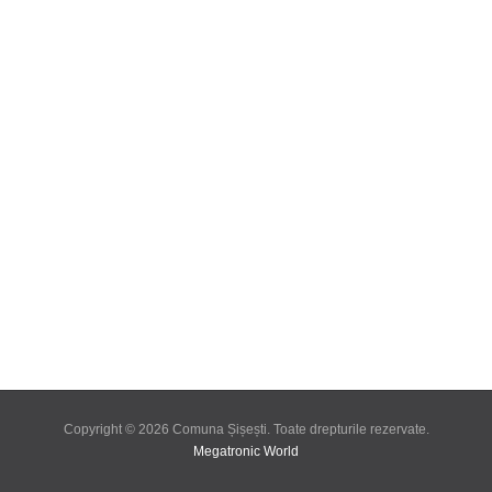
Copyright © 2026 Comuna Șișești. Toate drepturile rezervate.
Megatronic World