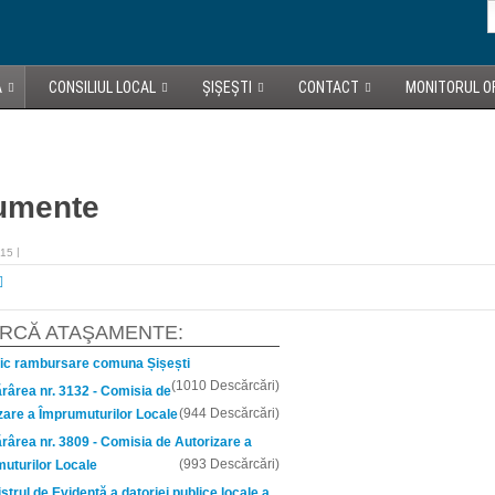
A
CONSILIUL LOCAL
ȘIȘEȘTI
CONTACT
MONITORUL OF
umente
015
RCĂ ATAŞAMENTE:
fic rambursare comuna Șișești
(1010 Descărcări)
ărârea nr. 3132 - Comisia de
(944 Descărcări)
zare a Împrumuturilor Locale
ărârea nr. 3809 - Comisia de Autorizare a
(993 Descărcări)
uturilor Locale
strul de Evidență a datoriei publice locale a