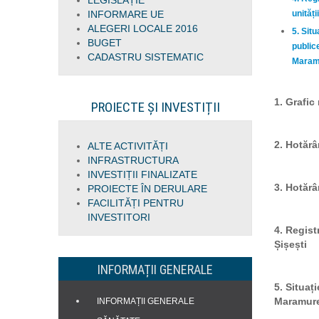
LEGISLAȚIE
INFORMARE UE
unități
ALEGERI LOCALE 2016
5. Situ
BUGET
publice
CADASTRU SISTEMATIC
Maramu
1. Grafi
PROIECTE ȘI INVESTIȚII
2. Hotărâ
ALTE ACTIVITĂȚI
INFRASTRUCTURA
INVESTIȚII FINALIZATE
3. Hotărâ
PROIECTE ÎN DERULARE
FACILITĂȚI PENTRU
INVESTITORI
4. Regist
Șișești
INFORMAȚII GENERALE
5. Situaț
Maramure
INFORMAȚII GENERALE