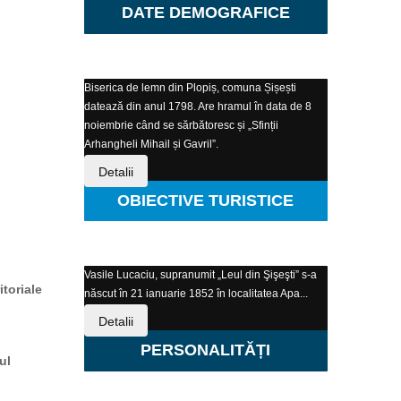
DATE DEMOGRAFICE
Biserica de lemn din Plopiș, comuna Șișești
datează din anul 1798. Are hramul în data de 8
noiembrie când se sărbătoresc și „Sfinții
Arhangheli Mihail și Gavril”.
Detalii
OBIECTIVE TURISTICE
Vasile Lucaciu, supranumit „Leul din Şişeşti” s-a
itoriale
născut în 21 ianuarie 1852 în localitatea Apa...
Detalii
PERSONALITĂȚI
ul