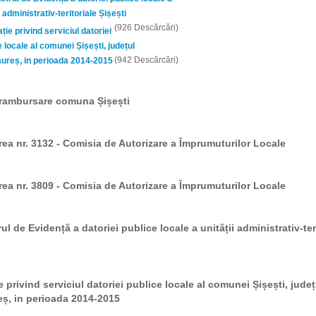
i administrativ-teritoriale Șișești
(926 Descărcări)
ație privind serviciul datoriei
 locale al comunei Șișești, județul
(942 Descărcări)
reș, in perioada 2014-2015
c rambursare comuna Șișești
rea nr. 3132 - Comisia de Autorizare a Împrumuturilor Locale
rea nr. 3809 - Comisia de Autorizare a Împrumuturilor Locale
rul de Evidență a datoriei publice locale a unității administrativ-ter
ie privind serviciul datoriei publice locale al comunei Șișești, județ
ș, in perioada 2014-2015