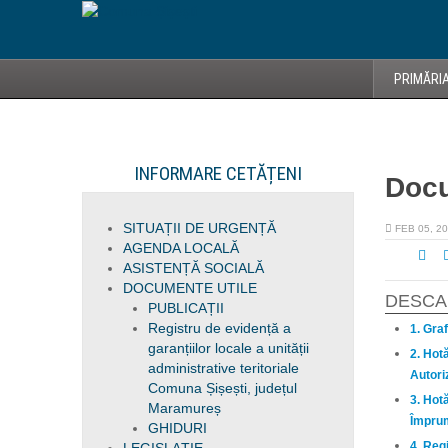
PRIMĂRI
INFORMARE CETĂȚENI
Doc
SITUAȚII DE URGENȚĂ
FEB 05, 2
AGENDA LOCALĂ
ASISTENȚĂ SOCIALĂ
DOCUMENTE UTILE
DESCA
PUBLICAȚII
Registru de evidență a
1. Gra
garanțiilor locale a unității
2. Hot
administrative teritoriale
Autori
Comuna Șișești, județul
3. Hot
Maramureș
Împrum
GHIDURI
4. Regi