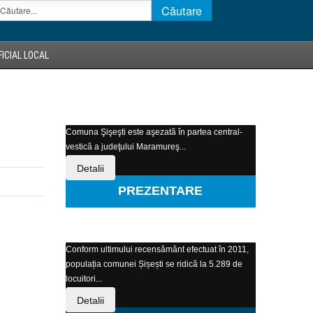
ICIAL LOCAL
Comuna Şişeşti este aşezată în partea central-
vestică a judeţului Maramureş...
Detalii
PREZENTARE
Conform ultimului recensământ efectuat în 2011,
populația comunei Șișești se ridică la 5.289 de
locuitori...
Detalii