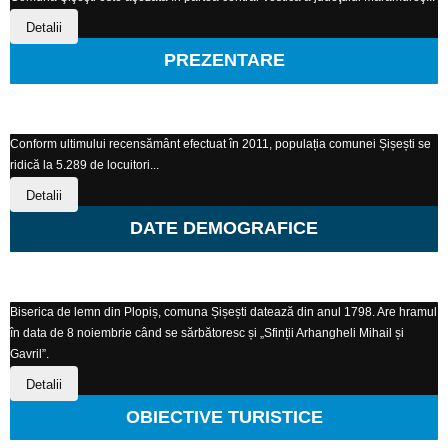
Detalii
PREZENTARE
Conform ultimului recensământ efectuat în 2011, populația comunei Șișești se
ridică la 5.289 de locuitori...
Detalii
DATE DEMOGRAFICE
Biserica de lemn din Plopiș, comuna Șișești datează din anul 1798. Are hramul
în data de 8 noiembrie când se sărbătoresc și „Sfinții Arhangheli Mihail și
Gavril”.
Detalii
OBIECTIVE TURISTICE