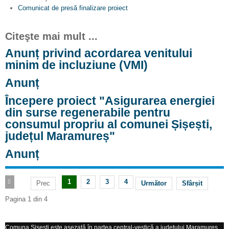
Comunicat de presă finalizare proiect
Citeşte mai mult ...
Anunț privind acordarea venitului
minim de incluziune (VMI)
Anunț
Începere proiect "Asigurarea energiei
din surse regenerabile pentru
consumul propriu al comunei Șișești,
județul Maramureș"
Anunț
1
2
3
4
Prec
Următor
Sfârșit
Pagina 1 din 4
Comuna Şişeşti este aşezată în partea central-vestică a judeţului Maramureş...