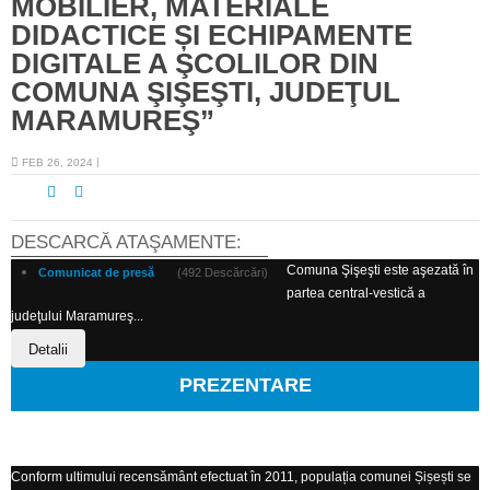
MOBILIER, MATERIALE
DIDACTICE ȘI ECHIPAMENTE
DIGITALE A ŞCOLILOR DIN
COMUNA ŞIŞEŞTI, JUDEŢUL
MARAMUREŞ”
FEB 26, 2024
DESCARCĂ ATAŞAMENTE:
Comuna Şişeşti este aşezată în
Comunicat de presă
(492 Descărcări)
partea central-vestică a
judeţului Maramureş...
Detalii
PREZENTARE
Conform ultimului recensământ efectuat în 2011, populația comunei Șișești se