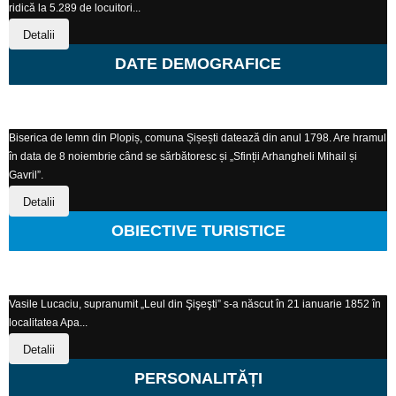
ridică la 5.289 de locuitori...
Detalii
DATE DEMOGRAFICE
Biserica de lemn din Plopiș, comuna Șișești datează din anul 1798. Are hramul
în data de 8 noiembrie când se sărbătoresc și „Sfinții Arhangheli Mihail și
Gavril”.
Detalii
OBIECTIVE TURISTICE
Vasile Lucaciu, supranumit „Leul din Şişeşti” s-a născut în 21 ianuarie 1852 în
localitatea Apa...
Detalii
PERSONALITĂȚI