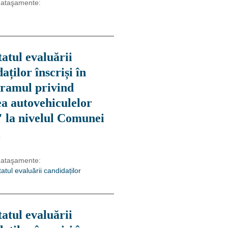
 ataşamente:
atul evaluării
aților înscriși în
ramul privind
ea autovehiculelor
" la nivelul Comunei
i
 ataşamente:
atul evaluării candidaților
atul evaluării