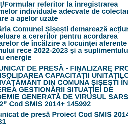
/Formular referitor la înregistrarea
melor individuale adecvate de colectar
re a apelor uzate
ăria Comunei Șișești demarează acțiu
eluare a cererilor pentru acordarea
arelor de încălzire a locuinței aferente
ului rece 2022-2023 și a suplimentulu
u energie
NICAT DE PRESĂ - FINALIZARE PR
SOLIDAREA CAPACITĂȚII UNITĂȚIL
NVĂȚĂMÂNT DIN COMUNA ȘIȘEȘTI ÎN
REA GESTIONĂRII SITUAȚIEI DE
EMIE GENERATĂ DE VIRUSUL SARS
2” Cod SMIS 2014+ 145992
nicat de presă Proiect Cod SMIS 201
81