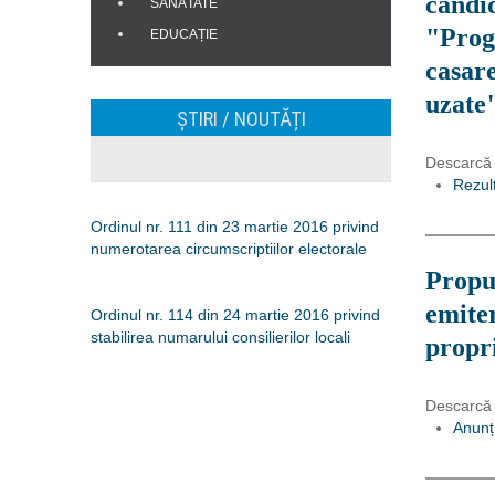
candid
SĂNĂTATE
"Prog
EDUCAȚIE
casar
uzate
ȘTIRI / NOUTĂȚI
Descarcă
Rezult
Ordinul nr. 111 din 23 martie 2016 privind
numerotarea circumscriptiilor electorale
Propun
emiter
Ordinul nr. 114 din 24 martie 2016 privind
stabilirea numarului consilierilor locali
propr
Descarcă
Anunț