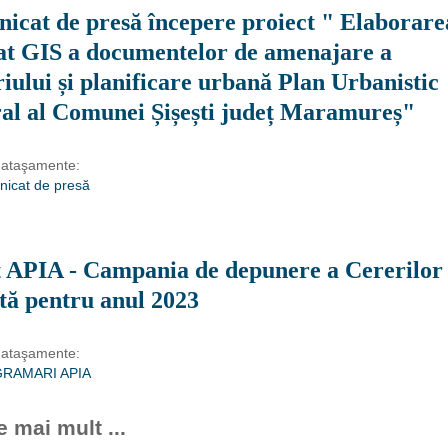
icat de presă începere proiect " Elaborare
t GIS a documentelor de amenajare a
riului și planificare urbană Plan Urbanistic
al al Comunei Șișești județ Maramureș"
 ataşamente:
icat de presă
 APIA - Campania de depunere a Cererilor 
tă pentru anul 2023
 ataşamente:
RAMARI APIA
e mai mult ...