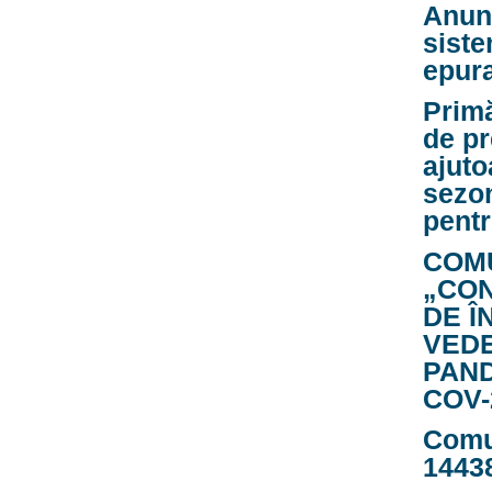
Anunț
siste
epura
Prim
de pr
ajuto
sezon
pentr
COMU
„CON
DE Î
VEDE
PAND
COV-
Comu
1443