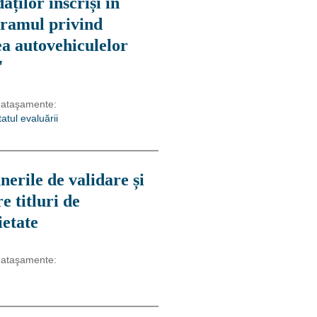
aților înscriși în
ramul privind
ea autovehiculelor
"
 ataşamente:
atul evaluării
erile de validare și
e titluri de
ietate
 ataşamente: