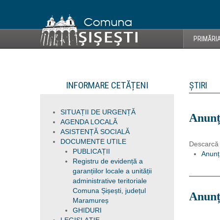
PRIMĂRI
INFORMARE CETĂȚENI
ȘTIRI
SITUAȚII DE URGENȚĂ
Anun
AGENDA LOCALĂ
ASISTENȚĂ SOCIALĂ
DOCUMENTE UTILE
Descarcă
PUBLICAȚII
Anunț
Registru de evidență a
garanțiilor locale a unității
administrative teritoriale
Comuna Șișești, județul
Anun
Maramureș
GHIDURI