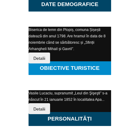
DATE DEMOGRAFICE
Biserica de lemn din Plopiș, comuna Șișești
datează din anul 1798. Are hramul în data de 8
noiembrie când se sărbătoresc și „Sfinții
Arhangheli Mihail și Gavril”.
Detalii
OBIECTIVE TURISTICE
Vasile Lucaciu, supranumit „Leul din Şişeşti” s-a
născut în 21 ianuarie 1852 în localitatea Apa...
Detalii
PERSONALITĂȚI