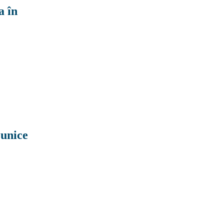
a în
unice