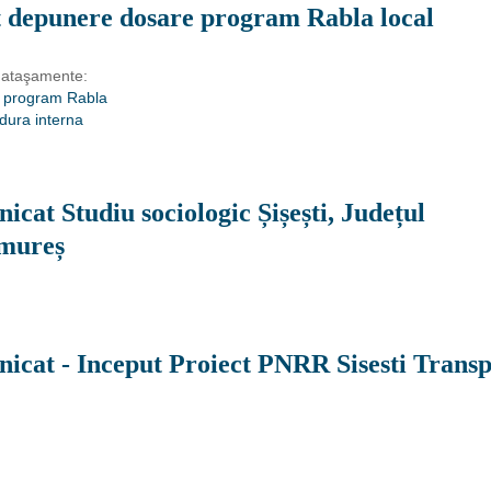
 depunere dosare program Rabla local
 ataşamente:
 program Rabla
dura interna
cat Studiu sociologic Șișești, Județul
mureș
icat - Inceput Proiect PNRR Sisesti Transp