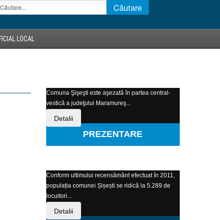
ICIAL LOCAL
Comuna Şişeşti este aşezată în partea central-
vestică a judeţului Maramureş...
Detalii
PREZENTARE
Conform ultimului recensământ efectuat în 2011,
populația comunei Șișești se ridică la 5.289 de
locuitori...
Detalii