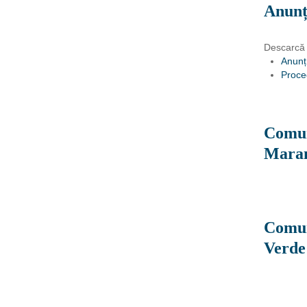
Anunț
Descarcă
Anunț
Proce
Comuni
Mara
Comun
Verde