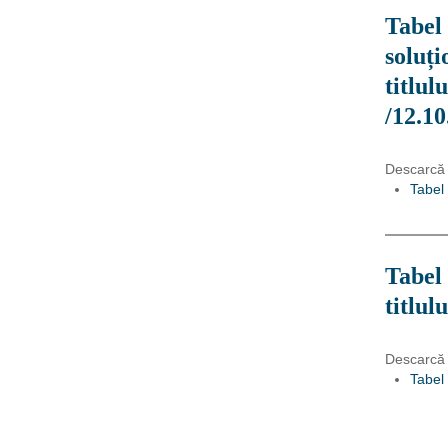
Tabel 
soluți
titlul
/12.10
Descarcă
Tabel
Tabel 
titlul
Descarcă
Tabel