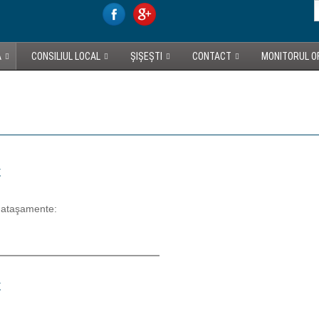
A
CONSILIUL LOCAL
ȘIȘEȘTI
CONTACT
MONITORUL OF
ț
 ataşamente:
ț