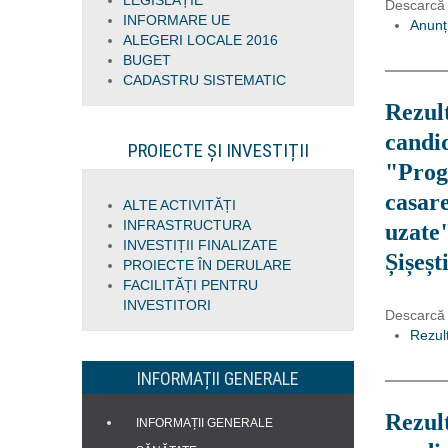
LEGISLAȚIE
Descarcă
INFORMARE UE
Anunț
ALEGERI LOCALE 2016
BUGET
CADASTRU SISTEMATIC
Rezult
candid
PROIECTE ȘI INVESTIȚII
"Prog
casar
ALTE ACTIVITĂȚI
INFRASTRUCTURA
uzate
INVESTIȚII FINALIZATE
Șișeșt
PROIECTE ÎN DERULARE
FACILITĂȚI PENTRU
INVESTITORI
Descarcă
Rezult
INFORMAȚII GENERALE
Rezult
INFORMAȚII GENERALE