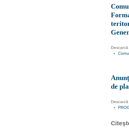
Comun
Forma
terito
Gener
Descarcă
Comun
Anunț
de pla
Descarcă
PROG
Citeşt