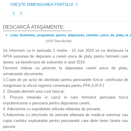
CREŞTE DIMENSIUNEA FONTULUI
DESCARCĂ ATAŞAMENTE:
Lista_fermierilor_programati_pentru_depunerea_cererilor_unice_de_plata_la_
(1037 Descărcări)
Va informam ca in perioada 1 martie - 15 mai 2019 se va desfasura la
APIA sesiunea de depunere a cererii unice de plata pentru fermierii care
doresc sa beneficieze de subventie in anul 2019.
Fermierii trebuie sa prezinte la depunerea cererii unice de plata,
urmatoarele documente:
1.Copie de pe actul de identitate pentru persoanele fizice/ certificatul de
inregistrare la oficiul registrul comertului pentru PFA,II,IF,PJ.
2. Dovada detinerii unui cont bancar,
3. Procura notariala in cazul in care fermierul persoana fizica
imputerniceste o persoana pentru depunerea cererii,
4. Adeverinta cu suprafetele utilizate eliberata de primarie,
5.Adeverinta cu efectivele de animale eliberata de medicul veterinar sau
copia cardului exploatatiei pentru persoanele care detin teren fanete sau
pasune.