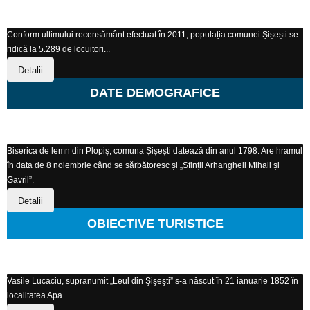
Conform ultimului recensământ efectuat în 2011, populația comunei Șișești se
ridică la 5.289 de locuitori...
Detalii
DATE DEMOGRAFICE
Biserica de lemn din Plopiș, comuna Șișești datează din anul 1798. Are hramul
în data de 8 noiembrie când se sărbătoresc și „Sfinții Arhangheli Mihail și
Gavril”.
Detalii
OBIECTIVE TURISTICE
Vasile Lucaciu, supranumit „Leul din Şişeşti” s-a născut în 21 ianuarie 1852 în
localitatea Apa...