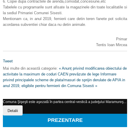
6. Copie dupa contractele de arenda,comodat,concesiune,etc
Tabelele cu programarile sunt afisate la magazinele din toate localitatile si
la sediul Primariei Comunei Sisesti.
Mentionam ca, in anul 2019, femierii care detin teren fanete pot solicita
acordarea subventiei chiar daca nu detin animale.
Primar
Tentis Ioan Mircea
Tweet
Mai multe din această categorie:
« Anunț privind modificarea obiectului de
activitate la maximum de coduri CAEN prevăzute de lege
Informare
privind principalele scheme de plata/masuri de sprijin derulate de APIA in
anul 2019, eligibile pentru fermierii din Comuna Sisesti »
Comuna Şişeşti este aşezată în partea central-vestică a judeţului Maramureş...
Detalii
PREZENTARE