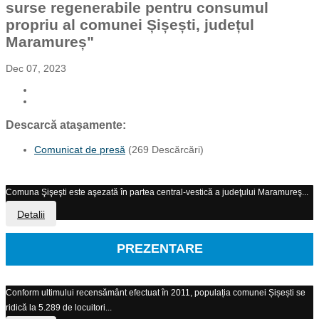
surse regenerabile pentru consumul
propriu al comunei Șișești, județul
Maramureș"
Dec 07, 2023
Descarcă ataşamente:
Comunicat de presă
(269 Descărcări)
Comuna Şişeşti este aşezată în partea central-vestică a judeţului Maramureş...
Detalii
PREZENTARE
Conform ultimului recensământ efectuat în 2011, populația comunei Șișești se
ridică la 5.289 de locuitori...