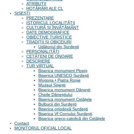
ATRIBUȚII
HOTĂRÂRI ALE CL
ȘIȘEȘTI
PREZENTARE
ISTORICUL LOCALITĂȚII
CULTURĂ ȘI ÎNVĂȚĂMÂNT
DATE DEMOGRAFICE
OBIECTIVE TURISTICE
TRADIȚII ȘI OBICEIURI
Udătoriul din Şurdeşti
PERSONALITĂȚI
CETĂȚENI DE ONOARE
DESCRIERE
TUR VIRTUAL
Biserica monument Plopiș
Biserica UNESCO Șurdești
Mogoșa • Piatra Roșie
Muzeul Șișești
Biserica monument Dănești
Cheile Dăneștiului
Biserica monument Cetățele
Bulbucii din Șurdești
Biserica ortodoxă Șurdești
Biserica Vf Cornului Șurdești
Biserica greco-catolică din Cetățele
Contact
MONITORUL OFICIAL LOCAL