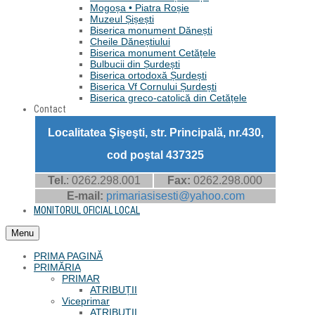
Mogoșa • Piatra Roșie
Muzeul Șișești
Biserica monument Dănești
Cheile Dăneștiului
Biserica monument Cetățele
Bulbucii din Șurdești
Biserica ortodoxă Șurdești
Biserica Vf Cornului Șurdești
Biserica greco-catolică din Cetățele
Contact
Localitatea Şişeşti, str. Principală, nr.430,
cod poştal 437325
Tel.
: 0262.298.001
Fax:
0262.298.000
E-mail:
primariasisesti@yahoo.com
MONITORUL OFICIAL LOCAL
Menu
PRIMA PAGINĂ
PRIMĂRIA
PRIMAR
ATRIBUȚII
Viceprimar
ATRIBUȚII