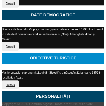
Detalii
DATE DEMOGRAFICE
Biserica de lemn din Plopiș, comuna Șișești datează din anul 1798. Are hramul
în data de 8 noiembrie când se sărbătoresc și „Sfinții Arhangheli Mihail și
Gavril”.
Detalii
OBIECTIVE TURISTICE
Vasile Lucaciu, supranumit „Leul din Şişeşti” s-a născut în 21 ianuarie 1852 în
localitatea Apa...
Detalii
PERSONALITĂȚI
Copyright © 2026 Comuna Șișești. Toate drepturile rezervate.