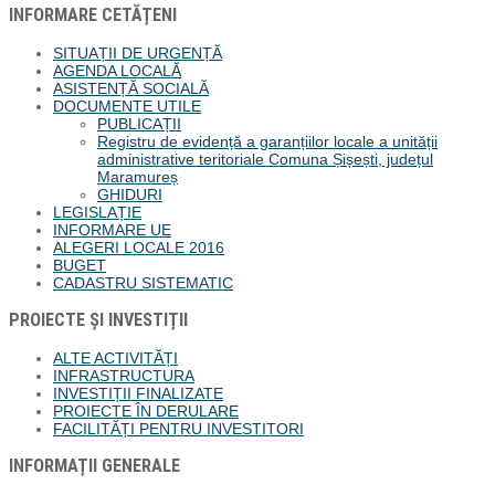
INFORMARE CETĂȚENI
SITUAȚII DE URGENȚĂ
AGENDA LOCALĂ
ASISTENȚĂ SOCIALĂ
DOCUMENTE UTILE
PUBLICAȚII
Registru de evidență a garanțiilor locale a unității
administrative teritoriale Comuna Șișești, județul
Maramureș
GHIDURI
LEGISLAȚIE
INFORMARE UE
ALEGERI LOCALE 2016
BUGET
CADASTRU SISTEMATIC
PROIECTE ȘI INVESTIȚII
ALTE ACTIVITĂȚI
INFRASTRUCTURA
INVESTIȚII FINALIZATE
PROIECTE ÎN DERULARE
FACILITĂȚI PENTRU INVESTITORI
INFORMAȚII GENERALE