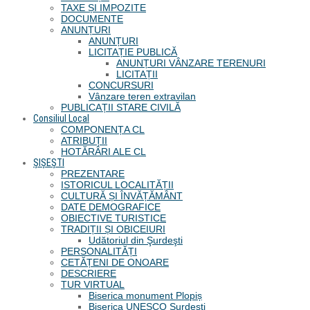
TAXE ȘI IMPOZITE
DOCUMENTE
ANUNȚURI
ANUNȚURI
LICITAȚIE PUBLICĂ
ANUNȚURI VÂNZARE TERENURI
LICITAȚII
CONCURSURI
Vânzare teren extravilan
PUBLICAȚII STARE CIVILĂ
Consiliul Local
COMPONENȚA CL
ATRIBUȚII
HOTĂRÂRI ALE CL
ȘIȘEȘTI
PREZENTARE
ISTORICUL LOCALITĂȚII
CULTURĂ ȘI ÎNVĂȚĂMÂNT
DATE DEMOGRAFICE
OBIECTIVE TURISTICE
TRADIȚII ȘI OBICEIURI
Udătoriul din Şurdeşti
PERSONALITĂȚI
CETĂȚENI DE ONOARE
DESCRIERE
TUR VIRTUAL
Biserica monument Plopiș
Biserica UNESCO Șurdești