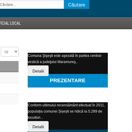
ICIAL LOCAL
Comuna Şişeşti este aşezată în partea central-
vestică a judeţului Maramureş...
Detalii
PREZENTARE
Conform ultimului recensământ efectuat în 2011,
populația comunei Șișești se ridică la 5.289 de
locuitori...
Detalii