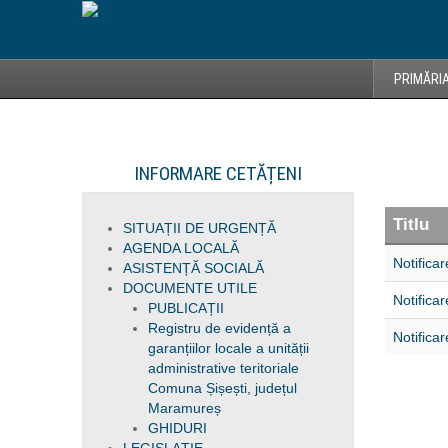
PRIMĂRI
INFORMARE CETĂȚENI
Titlu
SITUAȚII DE URGENȚĂ
AGENDA LOCALĂ
Notifica
ASISTENȚĂ SOCIALĂ
DOCUMENTE UTILE
Notifica
PUBLICAȚII
Registru de evidență a
Notifica
garanțiilor locale a unității
administrative teritoriale
Comuna Șișești, județul
Maramureș
GHIDURI