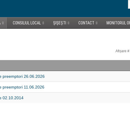
A
CONSILIUL LOCAL
ȘIȘEȘTI
CONTACT
MONITORUL OF
Afișare #
re preemptori 26.06.2026
re preemptori 11.06.2026
re 02.10.2014