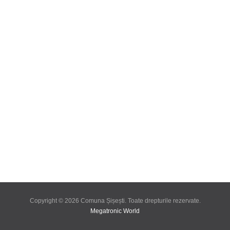
Copyright © 2026 Comuna Șișești. Toate drepturile rezervate.
Megatronic World