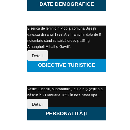
DATE DEMOGRAFICE
Biserica de lemn din Plopiș, comuna Șișești
datează din anul 1798. Are hramul în data de 8
noiembrie când se sărbătoresc și „Sfinții
Arhangheli Mihail și Gavril”.
Detalii
OBIECTIVE TURISTICE
Vasile Lucaciu, supranumit „Leul din Şişeşti” s-a
născut în 21 ianuarie 1852 în localitatea Apa...
Detalii
PERSONALITĂȚI