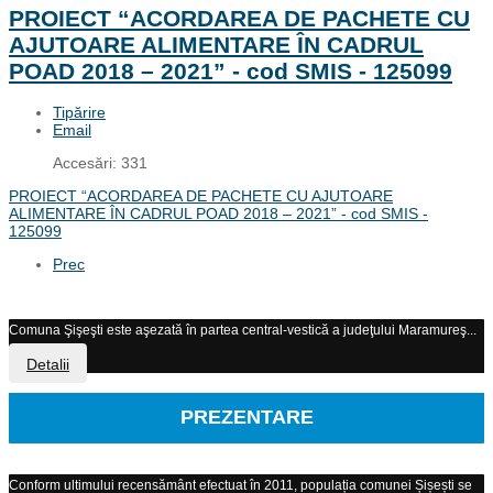
PROIECT “ACORDAREA DE PACHETE CU
AJUTOARE ALIMENTARE ÎN CADRUL
POAD 2018 – 2021” - cod SMIS - 125099
Tipărire
Email
Accesări: 331
PROIECT “ACORDAREA DE PACHETE CU AJUTOARE
ALIMENTARE ÎN CADRUL POAD 2018 – 2021” - cod SMIS -
125099
Prec
Comuna Şişeşti este aşezată în partea central-vestică a judeţului Maramureş...
Detalii
PREZENTARE
Conform ultimului recensământ efectuat în 2011, populația comunei Șișești se