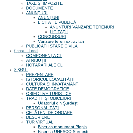
TAXE ȘI IMPOZITE
DOCUMENTE
ANUNȚURI
ANUNȚURI
LICITAȚIE PUBLICĂ
ANUNȚURI VÂNZARE TERENURI
LICITAȚII
CONCURSURI
Vânzare teren extravilan
PUBLICAȚII STARE CIVILĂ
Consiliul Local
COMPONENȚA CL
ATRIBUȚII
HOTĂRÂRI ALE CL
ȘIȘEȘTI
PREZENTARE
ISTORICUL LOCALITĂȚII
CULTURĂ ȘI ÎNVĂȚĂMÂNT
DATE DEMOGRAFICE
OBIECTIVE TURISTICE
TRADIȚII ȘI OBICEIURI
Udătoriul din Şurdeşti
PERSONALITĂȚI
CETĂȚENI DE ONOARE
DESCRIERE
TUR VIRTUAL
Biserica monument Plopiș
Biserica UNESCO Șurdești