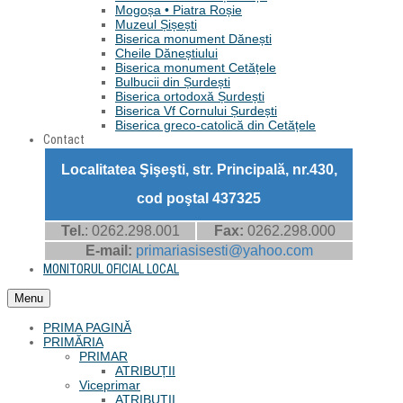
Mogoșa • Piatra Roșie
Muzeul Șișești
Biserica monument Dănești
Cheile Dăneștiului
Biserica monument Cetățele
Bulbucii din Șurdești
Biserica ortodoxă Șurdești
Biserica Vf Cornului Șurdești
Biserica greco-catolică din Cetățele
Contact
Localitatea Şişeşti, str. Principală, nr.430,
cod poştal 437325
Tel.
: 0262.298.001
Fax:
0262.298.000
E-mail:
primariasisesti@yahoo.com
MONITORUL OFICIAL LOCAL
Menu
PRIMA PAGINĂ
PRIMĂRIA
PRIMAR
ATRIBUȚII
Viceprimar
ATRIBUȚII