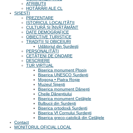
ATRIBUȚII
HOTĂRÂRI ALE CL
ȘIȘEȘTI
PREZENTARE
ISTORICUL LOCALITĂȚII
CULTURĂ ȘI ÎNVĂȚĂMÂNT
DATE DEMOGRAFICE
OBIECTIVE TURISTICE
TRADIȚII ȘI OBICEIURI
Udătoriul din Şurdeşti
PERSONALITĂȚI
CETĂȚENI DE ONOARE
DESCRIERE
TUR VIRTUAL
Biserica monument Plopiș
Biserica UNESCO Șurdești
Mogoșa • Piatra Roșie
Muzeul Șișești
Biserica monument Dănești
Cheile Dăneștiului
Biserica monument Cetățele
Bulbucii din Șurdești
Biserica ortodoxă Șurdești
Biserica Vf Cornului Șurdești
Biserica greco-catolică din Cetățele
Contact
MONITORUL OFICIAL LOCAL