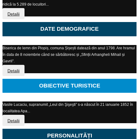
ridică la 5.289 de locuitori...
Detalii
DATE DEMOGRAFICE
Biserica de lemn din Plopiș, comuna Șișești datează din anul 1798. Are hramul
în data de 8 noiembrie când se sărbătoresc și „Sfinții Arhangheli Mihail și
Gavril”.
Detalii
OBIECTIVE TURISTICE
Vasile Lucaciu, supranumit „Leul din Şişeşti” s-a născut în 21 ianuarie 1852 în
localitatea Apa...
Detalii
PERSONALITĂȚI