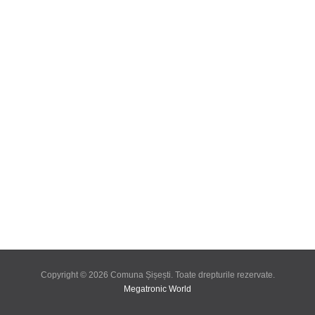
Copyright © 2026 Comuna Șișești. Toate drepturile rezervate.
Megatronic World