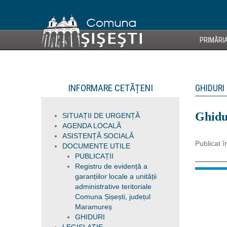
PRIMĂRI
INFORMARE CETĂȚENI
GHIDURI
Ghidu
SITUAȚII DE URGENȚĂ
AGENDA LOCALĂ
ASISTENȚĂ SOCIALĂ
Publicat î
DOCUMENTE UTILE
PUBLICAȚII
Registru de evidență a
garanțiilor locale a unității
administrative teritoriale
Comuna Șișești, județul
Maramureș
GHIDURI