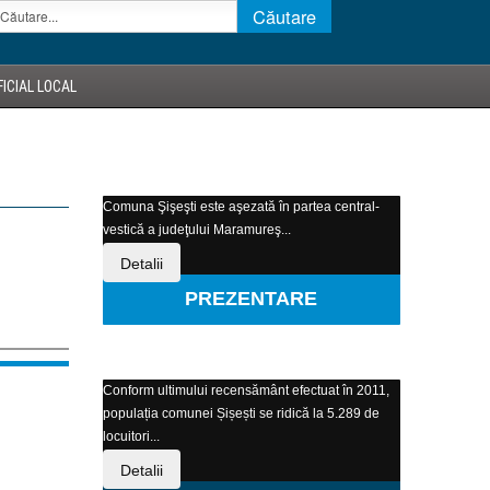
ICIAL LOCAL
Comuna Şişeşti este aşezată în partea central-
vestică a judeţului Maramureş...
Detalii
PREZENTARE
Conform ultimului recensământ efectuat în 2011,
populația comunei Șișești se ridică la 5.289 de
locuitori...
Detalii