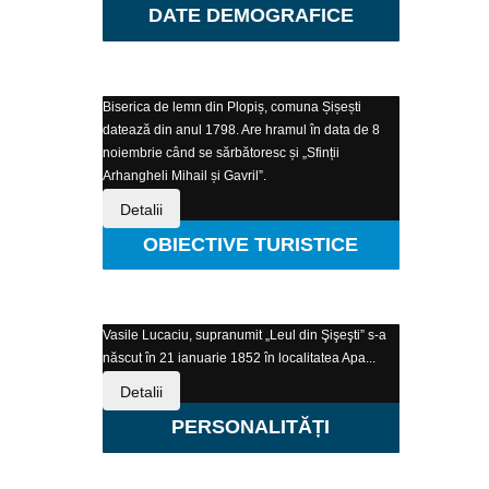
DATE DEMOGRAFICE
Biserica de lemn din Plopiș, comuna Șișești
datează din anul 1798. Are hramul în data de 8
noiembrie când se sărbătoresc și „Sfinții
Arhangheli Mihail și Gavril”.
Detalii
OBIECTIVE TURISTICE
Vasile Lucaciu, supranumit „Leul din Şişeşti” s-a
născut în 21 ianuarie 1852 în localitatea Apa...
Detalii
PERSONALITĂȚI