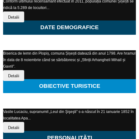
Conform ultimului recensământ efectuat în 2011, populația comunei Șișești se
ridică la 5.289 de locuitori...
Detalii
DATE DEMOGRAFICE
Biserica de lemn din Plopiș, comuna Șișești datează din anul 1798. Are hramul
în data de 8 noiembrie când se sărbătoresc și „Sfinții Arhangheli Mihail și
Gavril”.
Detalii
OBIECTIVE TURISTICE
Vasile Lucaciu, supranumit „Leul din Şişeşti” s-a născut în 21 ianuarie 1852 în
localitatea Apa...
Detalii
PERSONALITĂȚI