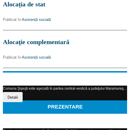
Alocația de stat
Publicat în
Asistență socială
Alocaţie complementară
Publicat în
Asistență socială
Comuna Şişeşti este aşezată în partea central-vestică a judeţului Maramureş...
Detalii
PREZENTARE